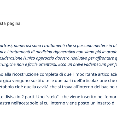
sta pagina.
artrosi, numerosi sono i trattamenti che si possono mettere in att
oni e i trattamenti di medicina rigenerativa non siano più in gra
onsiderazione l’unico approccio davvero risolutivo per affrontare q
 chirurgiche non è facile orientarsi. Ecco un breve vademecum per f
o alla ricostruzione completa di quell’importante articolaz
irurgica vengono sostituite le due parti dell’articolazione c
etabolo cioè quella cavità che si trova all’interno del bacino
e divisa in 2 parti. Uno “stelo” che viene inserito nel femore
astra nell’acetabolo al cui interno viene posto un inserto di