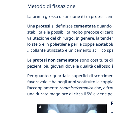
Metodo di fissazione
La prima grossa distinzione
è tra protesi ce
Una
protesi
si definisce
cementata
quando s
stabilità e la possibilità molto precoce di car
valutazione del chirurgo. In genere, la tende
lo stelo e in polietilene per le coppe acetabol
Il collante utilizzato è un cemento acrilico s
Le
protesi non cementate
sono costituite di
pazienti più giovani dove la qualità dell’osso 
Per quanto riguarda le superfici di scorrimen
favorevole e ha negli anni sostituito la coppi
l’accoppiamento
ceramica/ceramica
che, a fro
una durata maggiore di circa il 5% e viene per