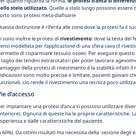
er quanto riguarda la forma,
le protesi d’anca si differe
ello stelo utilizzato
. Quelle a stelo lungo possono essere di
orto sono protesi meta-diafisarie
uesta distinzione è riferita alle zone dove la protesi fa il 
i sono inoltre le protesi di
rivestimento
: dove la testa del
ensì modellata per l’applicazione di una sfera cava (il rives
ermette di risparmiare tessuto osseo. Per eseguire questo 
 taglio dei tendini extrarotatori per poter lavorare agevolm
antaggio della protesi di rivestimento è la stabilità infatti i
ndicazioni sono molto precise e limitate, pazienti giovani c
unzionali, cio rende il rivestimento una tecnica poco utilizza
ie d’accesso
er impiantare una protesi d’anca si possono utilizzare dive
nteriore). Ognuna di queste ha le proprie caratteristiche. L
sperienza e dalle caratteristiche del paziente.
ca 60%). Da ottimi risultati ma necessita della sezione degli e