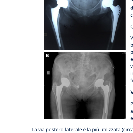
P
d
c
Q
V
b
p
e
v
i
f
V
P
a
e
La via postero-laterale è la più utilizzata (cir