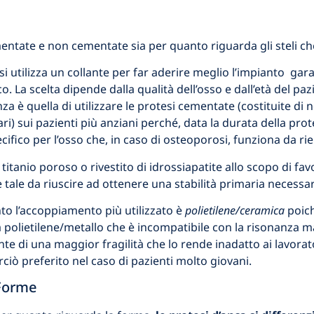
mentate e non cementate sia per quanto riguarda gli steli c
i utilizza un collante per far aderire meglio l’impianto g
ico. La scelta dipende dalla qualità dell’osso e dall’età del p
nza è quella di utilizzare le protesi cementate (costituite 
ari) sui pazienti più anziani perché, data la durata della prot
pecifico per l’osso che, in caso di osteoporosi, funziona da r
 titanio poroso o rivestito di idrossiapatite allo scopo di favo
è tale da riuscire ad ottenere una stabilità primaria necessar
to l’accoppiamento più utilizzato è
polietilene/ceramica
poich
a polietilene/metallo che è incompatibile con la risonanza ma
nte di una maggior fragilità che lo rende inadatto ai lavorat
ciò preferito nel caso di pazienti molto giovani.
Forme