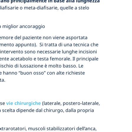
nziano principalmente in base alla lunghezza
afisarie o meta-diafisarie, quelle a stelo
suo miglior ancoraggio
 femore del paziente non viene asportata
timento appunto). Si tratta di una tecnica che
intervento sono necessarie lunghe incisioni
ente acetabolo e testa femorale. Il principale
l rischio di lussazione è molto basso. Le
he hanno “buon osso” con alte richieste
ta.
rse
vie chirurgiche
(laterale, postero-laterale,
a scelta dipende dal chirurgo, dalla propria
xtrarotatori, muscoli stabilizzatori dell’anca,