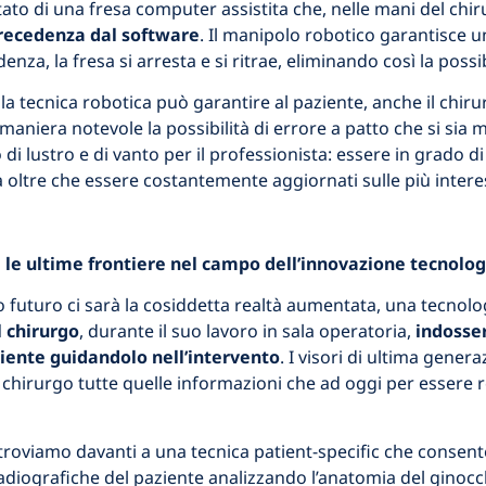
tato di una fresa computer assistita che, nelle mani del chi
precedenza dal software
. Il manipolo robotico garantisce un
enza, la fresa si arresta e si ritrae, eliminando così la poss
he la tecnica robotica può garantire al paziente, anche il chi
maniera notevole la possibilità di errore a patto che si sia
di lustro e di vanto per il professionista: essere in grado 
 oltre che essere costantemente aggiornati sulle più intere
le ultime frontiere nel campo dell’innovazione tecnolog
o futuro ci sarà la cosiddetta realtà aumentata, una tecnol
l chirurgo
, durante il suo lavoro in sala operatoria,
indosser
ziente guidandolo nell’intervento
. I visori di ultima gener
 chirurgo tutte quelle informazioni che ad oggi per essere r
 troviamo davanti a una tecnica patient-specific che consent
adiografiche del paziente analizzando l’anatomia del ginocc