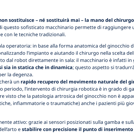
non sostituisce – né sostituirà mai – la mano del chirurgo
 di questo sofisticato macchinario permette di raggiungere u
 con le tecniche tradizionali.
sala operatoria: in base alla forma anatomica del ginocchio d
onalizzando l’impianto e aiutando il chirurgo nella scelta del
to dal robot direttamente in sala: il macchinario è infatti in
 sia in statica che in dinamica
; questo aspetto si tradurr
per la degenza.
ficherà un
rapido recupero del movimento naturale del gi
ngo periodo, l’intervento di chirurgia robotica è in grado di 
re visto che la patologia artrosica del ginocchio non è app
tiche, infiammatorie o traumatiche) anche i pazienti più gio
ente attivo: grazie ai sensori posizionati sulla gamba e sulla
dell’arto e
stabilire con precisione il punto di inserimento