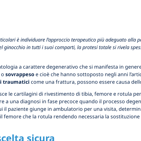
ticolari è individuare l’approccio terapeutico più adeguato alla pa
del ginocchio in tutti i suoi comparti, la protesi totale si rivela s
patologia a carattere degenerativo che si manifesta in genere
e o
sovrappeso
e cioè che hanno sottoposto negli anni l’arti
i traumatici
come una frattura, possono essere causa dello
sce le cartilagini di rivestimento di tibia, femore e rotula p
ere a una diagnosi in fase precoce quando il processo degen
 cui il paziente giunge in ambulatorio per una visita, dete
he il femore che la rotula rendendo necessaria la sostituzion
scelta sicura