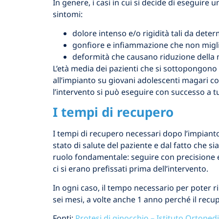
In genere, i casi in cui si decide di eseguire 
sintomi:
dolore intenso e/o rigidità tali da dete
gonfiore e infiammazione che non migli
deformità che causano riduzione della m
L’età media dei pazienti che si sottopongono a
all’impianto su giovani adolescenti magari colp
l’intervento si può eseguire con successo a tu
I tempi di recupero
I tempi di recupero necessari dopo l’impianto 
stato di salute del paziente e dal fatto che s
ruolo fondamentale: seguire con precisione e 
ci si erano prefissati prima dell’intervento.
In ogni caso, il tempo necessario per poter r
sei mesi, a volte anche 1 anno perché il rec
Fonti:
Protesi di ginocchio – Istituto Ortopedi