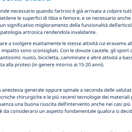
ende necessario quando l’artrosi è già arrivata a colpire tutt
etilene le superfici di tibia e femore, e se necessario anche 
n significativo miglioramento della funzionalità dell’artico
atologia artrosica rendendola invalidante.
e a svolgere esattamente le stesse attività cui eravamo abitu
 impatto sono sconsigliati. Con le dovute cautele, gli sport
tissimi: nuoto, bicicletta, camminate e altre attività a bas
 alla protesi (in genere intorno ai 15-20 anni).
n anestesia generale oppure spinale a seconda delle valutaz
cniche chirurgiche e le più recenti tecnologie dei materia
uenza una buona riuscita dell’intervento anche nei casi più 
 è da considerarsi un aspetto fondamentale qualora si decida