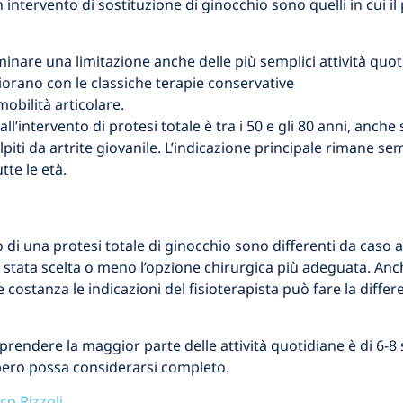
un intervento di sostituzione di ginocchio sono quelli in cui
rminare una limitazione anche delle più semplici attività quo
orano con le classiche terapie conservative
obilità articolare.
ll’intervento di protesi totale è tra i 50 e gli 80 anni, anch
iti da artrite giovanile. L’indicazione principale rimane semp
tte le età.
di una protesi totale di ginocchio sono differenti da caso a 
ia stata scelta o meno l’opzione chirurgica più adeguata. Anch
costanza le indicazioni del fisioterapista può fare la differ
iprendere la maggior parte delle attività quotidiane è di 6
upero possa considerarsi completo.
co Rizzoli