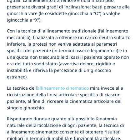
uguali. L’allineamento tra femore e tibia infatti può
presentare diversi gradi di inclinazione; basti pensare alle
ginocchia vare (le cosiddette ginocchia a “O”) o valghe
(ginocchia a “X”).
Con la tecnica di allineamento tradizionale (l’allineamento
meccanico), finalizzata a ottenere un carico neutro sull’arto
inferiore, la protesi non veniva adattata ai parametri
specifici del paziente (in termini ossei e legamentosi) e in
una quota non trascurabile di casi il paziente operato non
era del tutto soddisfatto (avvertiva dolore, rigidità e
instabilità e riferiva la percezione di un ginocchio
estraneo).
La tecnica dell’
allineamento cinematico
mira invece alla
ricostruzione della linea articolare specifica di ciascun
paziente, al fine di ricreare la cinematica articolare del
singolo ginocchio.
Rispettando dunque quanto più possibile l’anatomia
naturale dell’articolazione di ogni paziente, la tecnica di
allineamento cinematico consente di ottenere risultati
migliori in termini di mobilità e funzionalità articolare,